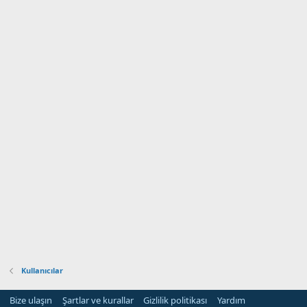
Kullanıcılar
Bize ulaşın
Şartlar ve kurallar
Gizlilik politikası
Yardım