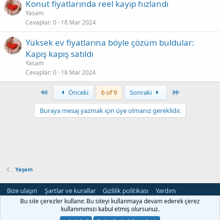
Konut fiyatlarında reel kayıp hızlandı
Yasam
Cevaplar
0
18 Mar 2024
Yüksek ev fiyatlarına böyle çözüm buldular:
Kapış kapış satıldı
Yasam
Cevaplar
0
18 Mar 2024
First
Son
Önceki
6 of 9
Sonraki
Buraya mesaj yazmak için üye olmanız gereklidir.
Yaşam
Bize ulaşın
Şartlar ve kurallar
Gizlilik politikası
Yardım
Ana sayfa
R
Bu site çerezler kullanır. Bu siteyi kullanmaya devam ederek çerez
S
kullanımımızı kabul etmiş olursunuz.
S
®
Community platform by XenForo
© 2010-2024 XenForo Ltd.