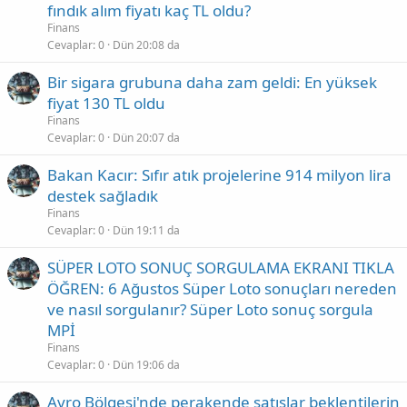
fındık alım fiyatı kaç TL oldu?
Finans
Cevaplar
0
Dün 20:08 da
Bir sigara grubuna daha zam geldi: En yüksek
fiyat 130 TL oldu
Finans
Cevaplar
0
Dün 20:07 da
Bakan Kacır: Sıfır atık projelerine 914 milyon lira
destek sağladık
Finans
Cevaplar
0
Dün 19:11 da
SÜPER LOTO SONUÇ SORGULAMA EKRANI TIKLA
ÖĞREN: 6 Ağustos Süper Loto sonuçları nereden
ve nasıl sorgulanır? Süper Loto sonuç sorgula
MPİ
Finans
Cevaplar
0
Dün 19:06 da
Avro Bölgesi'nde perakende satışlar beklentilerin