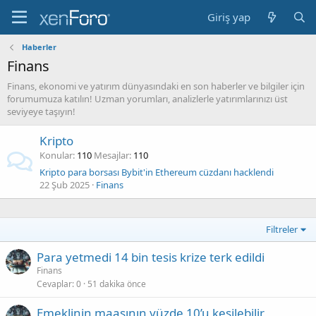
Giriş yap
Haberler
Finans
Finans, ekonomi ve yatırım dünyasındaki en son haberler ve bilgiler için
forumumuza katılın! Uzman yorumları, analizlerle yatırımlarınızı üst
seviyeye taşıyın!
Kripto
Konular
110
Mesajlar
110
Kripto para borsası Bybit'in Ethereum cüzdanı hacklendi
22 Şub 2025
Finans
Filtreler
Para yetmedi 14 bin tesis krize terk edildi
Finans
Cevaplar
0
51 dakika önce
Emeklinin maaşının yüzde 10’u kesilebilir