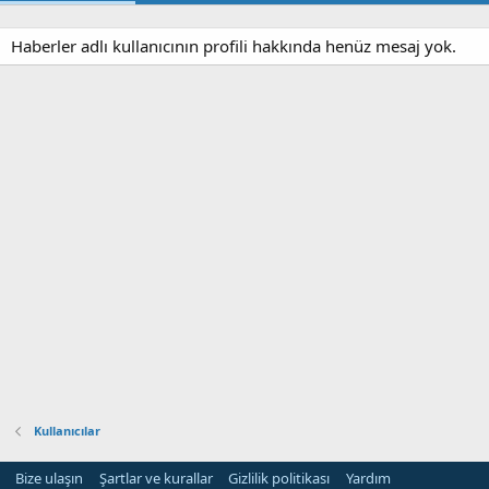
Haberler adlı kullanıcının profili hakkında henüz mesaj yok.
Kullanıcılar
Bize ulaşın
Şartlar ve kurallar
Gizlilik politikası
Yardım