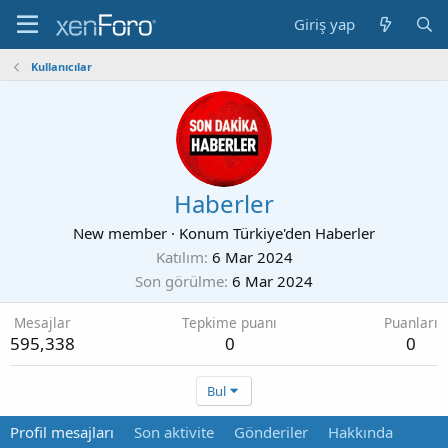
Giriş yap
Kullanıcılar
Haberler
New member
·
Konum
Türkiye'den Haberler
Katılım
6 Mar 2024
Son görülme
6 Mar 2024
Mesajlar
Tepkime puanı
Puanları
595,338
0
0
Bul
Profil mesajları
Son aktivite
Gönderiler
Hakkında