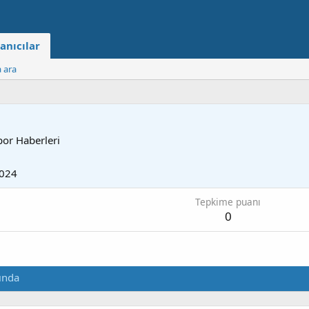
anıcılar
a ara
por Haberleri
2024
Tepkime puanı
0
ında