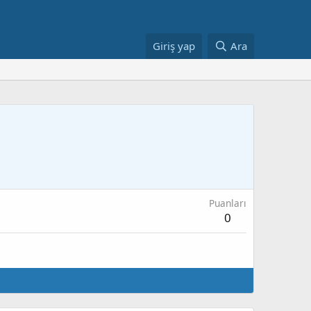
Giriş yap
Ara
Puanları
0