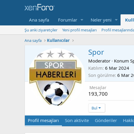
Ana sayfa
Forumlar
Neler yeni
Kull
Şu anki ziyaretçiler
Yeni profil mesajları
Profil mesajlarınd
Ana sayfa
Kullanıcılar
Spor
Moderator
·
Konum
S
Katılım
6 Mar 2024
Son görülme
6 Mar 
Mesajlar
193,700
Bul
Profil mesajları
Son aktivite
Gönderiler
Hakk