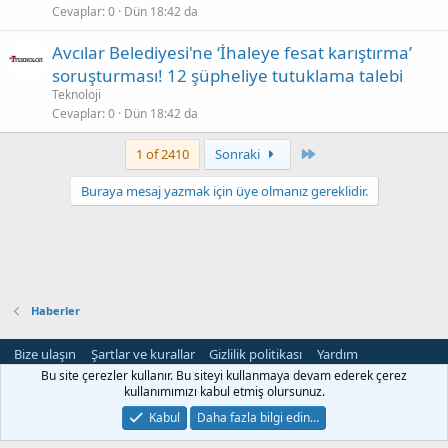
Cevaplar
0
Dün 18:42 da
Avcılar Belediyesi'ne ‘İhaleye fesat karıştırma’
soruşturması! 12 şüpheliye tutuklama talebi
Teknoloji
Cevaplar
0
Dün 18:42 da
Son
1 of 2410
Sonraki
Buraya mesaj yazmak için üye olmanız gereklidir.
Haberler
Bize ulaşın
Şartlar ve kurallar
Gizlilik politikası
Yardım
Ana sayfa
R
Bu site çerezler kullanır. Bu siteyi kullanmaya devam ederek çerez
S
kullanımımızı kabul etmiş olursunuz.
S
®
Community platform by XenForo
© 2010-2024 XenForo Ltd.
Kabul
Daha fazla bilgi edin…
®
Forum Gol
2024 - 2025