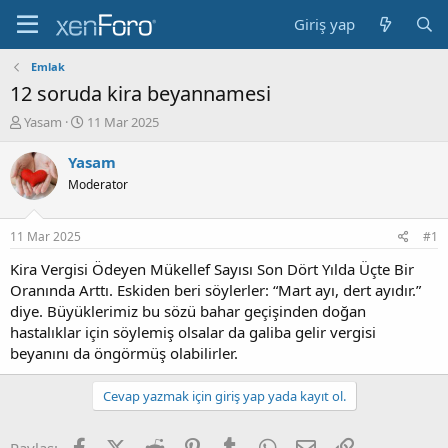
Giriş yap
Emlak
12 soruda kira beyannamesi
K
B
Yasam
11 Mar 2025
o
a
n
ş
Yasam
b
l
Moderator
u
a
y
n
u
g
11 Mar 2025
#1
b
ı
a
ç
Kira Vergisi Ödeyen Mükellef Sayısı Son Dört Yılda Üçte Bir
ş
t
Oranında Arttı. Eskiden beri söylerler: “Mart ayı, dert ayıdır.”
l
a
diye. Büyüklerimiz bu sözü bahar geçişinden doğan
a
r
hastalıklar için söylemiş olsalar da galiba gelir vergisi
t
i
beyanını da öngörmüş olabilirler.
a
h
n
i
Cevap yazmak için giriş yap yada kayıt ol.
Facebook
X (Twitter)
Reddit
Pinterest
Tumblr
WhatsApp
E-posta
Link
Paylaş: