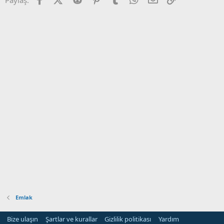
Emlak
Bize ulaşın
Şartlar ve kurallar
Gizlilik politikası
Yardım