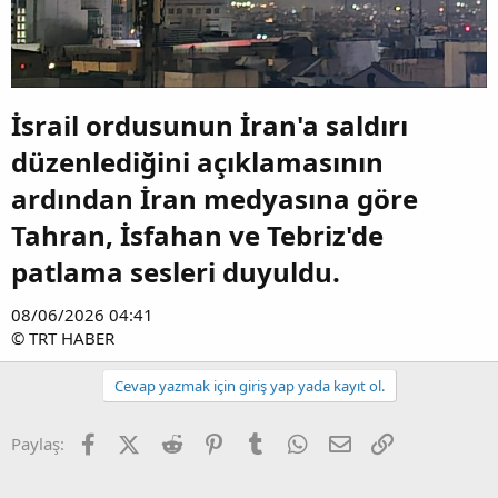
İsrail ordusunun İran'a saldırı
düzenlediğini açıklamasının
ardından İran medyasına göre
Tahran, İsfahan ve Tebriz'de
patlama sesleri duyuldu.​
08/06/2026 04:41
© TRT HABER
Cevap yazmak için giriş yap yada kayıt ol.
Facebook
X (Twitter)
Reddit
Pinterest
Tumblr
WhatsApp
E-posta
Link
Paylaş: