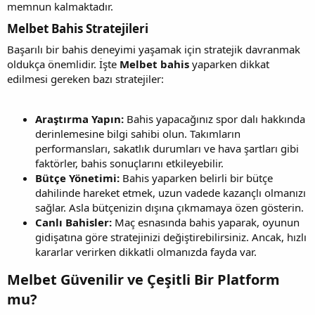
memnun kalmaktadır.
Melbet Bahis Stratejileri
Başarılı bir bahis deneyimi yaşamak için stratejik davranmak
oldukça önemlidir. İşte
Melbet bahis
yaparken dikkat
edilmesi gereken bazı stratejiler:
Araştırma Yapın:
Bahis yapacağınız spor dalı hakkında
derinlemesine bilgi sahibi olun. Takımların
performansları, sakatlık durumları ve hava şartları gibi
faktörler, bahis sonuçlarını etkileyebilir.
Bütçe Yönetimi:
Bahis yaparken belirli bir bütçe
dahilinde hareket etmek, uzun vadede kazançlı olmanızı
sağlar. Asla bütçenizin dışına çıkmamaya özen gösterin.
Canlı Bahisler:
Maç esnasında bahis yaparak, oyunun
gidişatına göre stratejinizi değiştirebilirsiniz. Ancak, hızlı
kararlar verirken dikkatli olmanızda fayda var.
Melbet Güvenilir ve Çeşitli Bir Platform
mu?