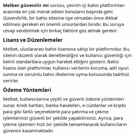
Melbet güvenilir mi
sorusu, çevrim içi bahis platformları
arasında en çok merak edilen konuların başında gelir.
Güvenilirlik, bir bahis sitesine üye olmadan önce dikkat
edilmesi gereken en önemli unsurlardan biridir. Bu soruya
cevap verebilmek için birkaç faktöre göz atmak gerekir:
Lisans ve Düzenlemeler
Melbet, uluslararası bahis lisansına sahip bir platformdur. Bu,
sitenin düzenli olarak denetlendiğini ve kullanıcı güvenliği için
belirli standartlara uygun hareket ettiğini gösterir. Bahis
lisansı olan platformlar, kullanıcı verilerini koruma, adil oyun
sunma ve sorumlu bahis ilkelerine uyma konusunda taahhüt
verirler.
Ödeme Yöntemleri
Melbet, kullanıcılarına çeşitli ve güvenli ödeme yöntemleri
sunar. Kredi kartları, banka havaleleri, e-cüzdanlar ve kripto
para gibi farklı seçeneklerle para yatırma ve çekme
işlemlerinizi güvenli bir şekilde yapabilirsiniz. Ayrıca, para
çekme işlemleri hızlı bir şekilde tamamlanarak kullanıcıların
güvenini kazanmaktadır.