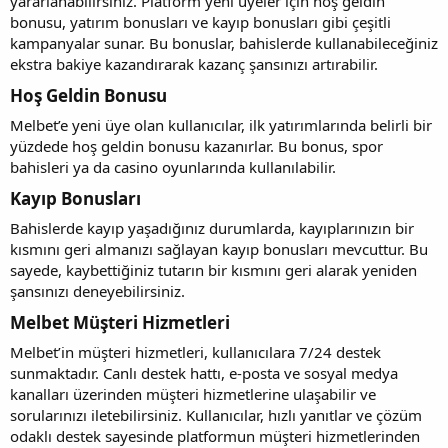
yararlanabilirsiniz. Platform yeni üyeler için hoş geldin
bonusu, yatırım bonusları ve kayıp bonusları gibi çeşitli
kampanyalar sunar. Bu bonuslar, bahislerde kullanabileceğiniz
ekstra bakiye kazandırarak kazanç şansınızı artırabilir.
Hoş Geldin Bonusu
Melbet’e yeni üye olan kullanıcılar, ilk yatırımlarında belirli bir
yüzdede hoş geldin bonusu kazanırlar. Bu bonus, spor
bahisleri ya da casino oyunlarında kullanılabilir.
Kayıp Bonusları
Bahislerde kayıp yaşadığınız durumlarda, kayıplarınızın bir
kısmını geri almanızı sağlayan kayıp bonusları mevcuttur. Bu
sayede, kaybettiğiniz tutarın bir kısmını geri alarak yeniden
şansınızı deneyebilirsiniz.
Melbet Müşteri Hizmetleri
Melbet’in müşteri hizmetleri, kullanıcılara 7/24 destek
sunmaktadır. Canlı destek hattı, e-posta ve sosyal medya
kanalları üzerinden müşteri hizmetlerine ulaşabilir ve
sorularınızı iletebilirsiniz. Kullanıcılar, hızlı yanıtlar ve çözüm
odaklı destek sayesinde platformun müşteri hizmetlerinden