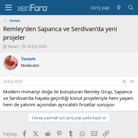
Giriş yap
Emlak
Remley’den Sapanca ve Serdivan’da yeni
projeler
K
B
Yasam
24 Eyl 2025
o
a
n
ş
Yasam
b
l
Moderator
u
a
y
n
u
g
24 Eyl 2025
#1
b
ı
a
ç
Modern mimariyi doğa ile buluşturan Remley Grup, Sapanca
ş
t
ve Serdivan’da hayata geçirdiği konut projeleriyle hem yaşam
l
a
hem de yatırım açısından ayrıcalıklı fırsatlar sunuyor.
a
r
t
i
Cevap yazmak için giriş yap yada kayıt ol.
a
h
n
i
Facebook
X (Twitter)
Reddit
Pinterest
Tumblr
WhatsApp
E-posta
Link
Paylaş: