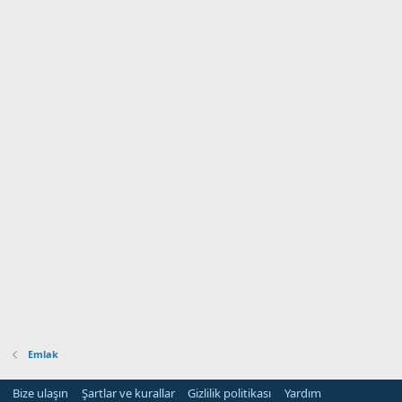
Emlak
Bize ulaşın
Şartlar ve kurallar
Gizlilik politikası
Yardım