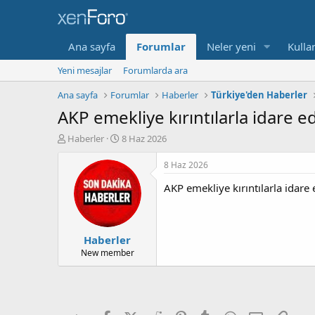
Ana sayfa
Forumlar
Neler yeni
Kullan
Yeni mesajlar
Forumlarda ara
Ana sayfa
Forumlar
Haberler
Türkiye'den Haberler
AKP emekliye kırıntılarla idare e
K
B
Haberler
8 Haz 2026
o
a
n
ş
8 Haz 2026
b
l
AKP emekliye kırıntılarla idare 
u
a
y
n
u
g
b
ı
Haberler
a
ç
ş
t
New member
l
a
a
r
t
i
a
h