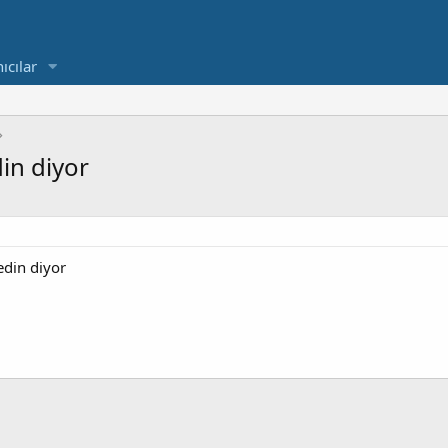
ıcılar
din diyor
edin diyor